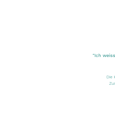
​"Ich weis
Die 
Zus