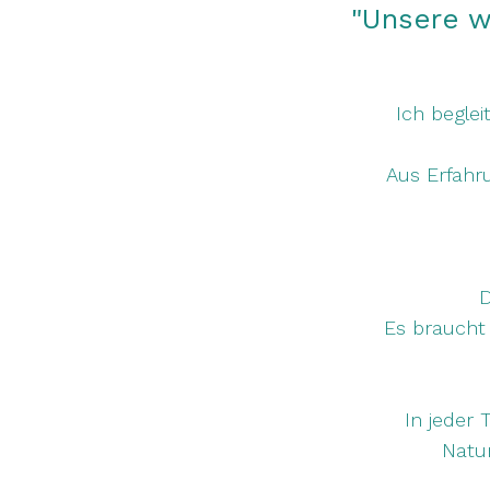
"Unsere w
Ich begle
Aus Erfahru
D
Es braucht 
In jeder 
Natur