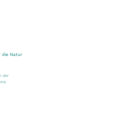
r die Natur
n der
eine