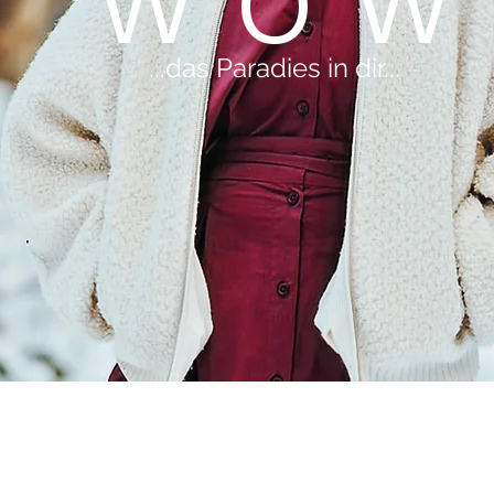
W O W
...das Paradies in dir​​...