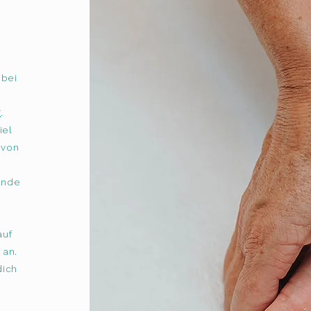
 bei
.
iel
 von
ende
auf
 an.
dich