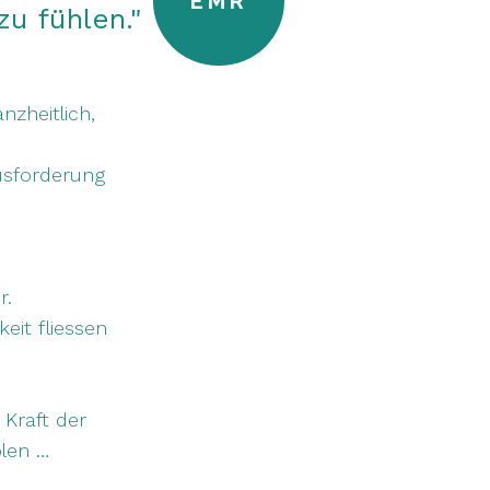
EMR
zu fühlen."
zheitlich,
ausforderung
r.
eit fliessen
 Kraft der
ölen …