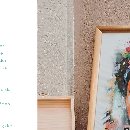
er
ie
lden
t zu
fe der
f den
ng der