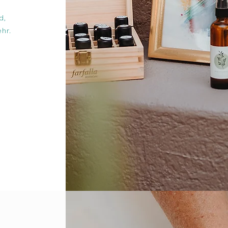
d,
hr.