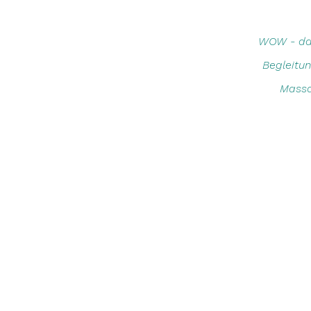
WOW - das 
Begleitun
Massa