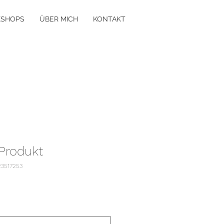
SHOPS
ÜBER MICH
KONTAKT
 Produkt
23517253